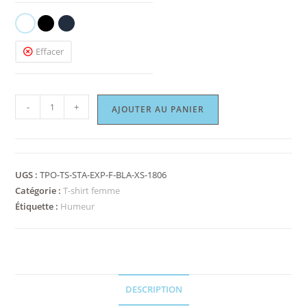
Effacer
-
+
AJOUTER AU PANIER
UGS :
TPO-TS-STA-EXP-F-BLA-XS-1806
Catégorie :
T-shirt femme
Étiquette :
Humeur
DESCRIPTION